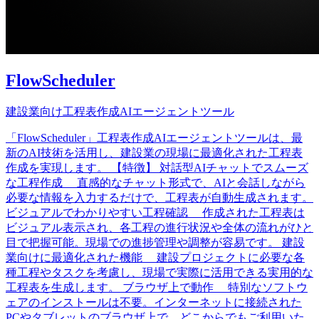
FlowScheduler
建設業向け工程表作成AIエージェントツール
「FlowScheduler」工程表作成AIエージェントツールは、最
新のAI技術を活用し、建設業の現場に最適化された工程表
作成を実現します。 【特徴】 対話型AIチャットでスムーズ
な工程作成 直感的なチャット形式で、AIと会話しながら
必要な情報を入力するだけで、工程表が自動生成されます。
ビジュアルでわかりやすい工程確認 作成された工程表は
ビジュアル表示され、各工程の進行状況や全体の流れがひと
目で把握可能。現場での進捗管理や調整が容易です。 建設
業向けに最適化された機能 建設プロジェクトに必要な各
種工程やタスクを考慮し、現場で実際に活用できる実用的な
工程表を生成します。 ブラウザ上で動作 特別なソフトウ
ェアのインストールは不要。インターネットに接続された
PCやタブレットのブラウザ上で、どこからでもご利用いた