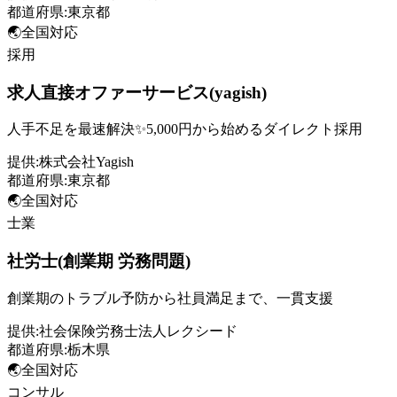
都道府県:
東京都
🌏
全国対応
採用
求人直接オファーサービス(yagish)
人手不足を最速解決✨5,000円から始めるダイレクト採用
提供:
株式会社Yagish
都道府県:
東京都
🌏
全国対応
士業
社労士(創業期 労務問題)
創業期のトラブル予防から社員満足まで、一貫支援
提供:
社会保険労務士法人レクシード
都道府県:
栃木県
🌏
全国対応
コンサル