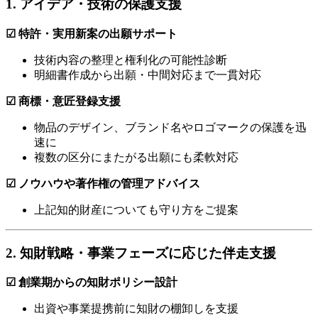
1. アイデア・技術の保護支援
☑ 特許・実用新案の出願サポート
技術内容の整理と権利化の可能性診断
明細書作成から出願・中間対応まで一貫対応
☑ 商標・意匠登録支援
物品のデザイン、ブランド名やロゴマークの保護を迅
速に
複数の区分にまたがる出願にも柔軟対応
☑ ノウハウや著作権の管理アドバイス
上記知的財産についても守り方をご提案
2. 知財戦略・事業フェーズに応じた伴走支援
☑ 創業期からの知財ポリシー設計
出資や事業提携前に知財の棚卸しを支援