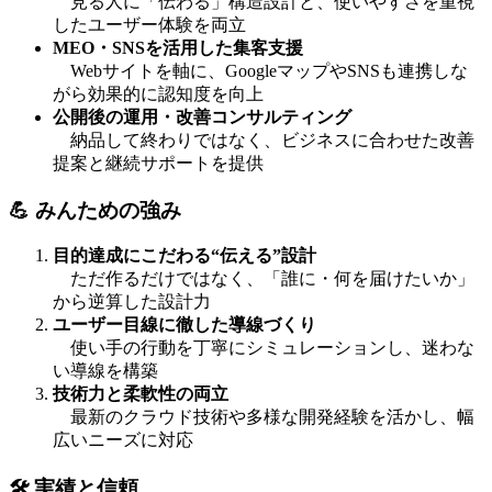
見る人に「伝わる」構造設計と、使いやすさを重視
したユーザー体験を両立
MEO・SNSを活用した集客支援
Webサイトを軸に、GoogleマップやSNSも連携しな
がら効果的に認知度を向上
公開後の運用・改善コンサルティング
納品して終わりではなく、ビジネスに合わせた改善
提案と継続サポートを提供
💪 みんための強み
目的達成にこだわる“伝える”設計
ただ作るだけではなく、「誰に・何を届けたいか」
から逆算した設計力
ユーザー目線に徹した導線づくり
使い手の行動を丁寧にシミュレーションし、迷わな
い導線を構築
技術力と柔軟性の両立
最新のクラウド技術や多様な開発経験を活かし、幅
広いニーズに対応
🛠 実績と信頼