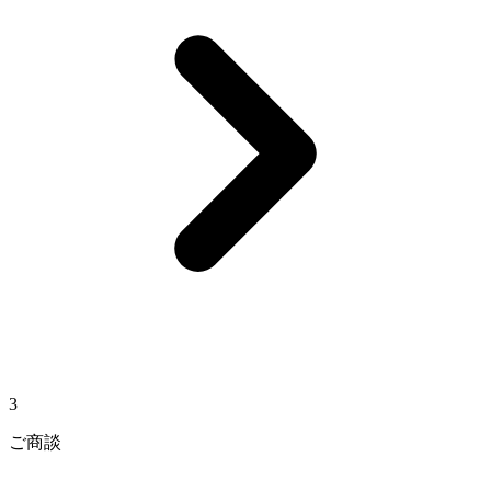
3
ご商談