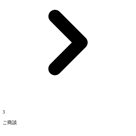
3
ご商談