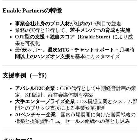
Enable Partnersの特徴
事業会社出身のプロ人材
が社内の1.5列目で並走
業務の実行と並行して、
若手メンバーの育成も実施
OJT型の支援＋独自スコア（Enable Score）
により成
果を可視化
最低6ヶ月〜、
週次MTG・チャットサポート・月40時
間以上のハンズオン支援
を基本にカスタマイズ
支援事例（一部）
アパレルD2C企業
：COO代行として中期経営計画の策
定、KPI設計、経営会議体制を構築
大手エンタープライズ企業
：DX構想立案とシステム部
門とのブリッジ支援による事業変革推進
AIベンチャー企業
：国内市場展開に向けた営業戦略の
構築と提案資料作成、セールス組織への落とし込み