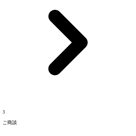
3
ご商談