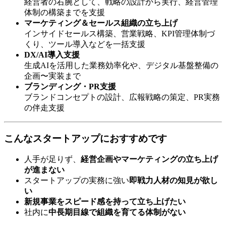
経営者の右腕として、戦略の設計から実行、経営管理
体制の構築までを支援
マーケティング＆セールス組織の立ち上げ
インサイドセールス構築、営業戦略、KPI管理体制づ
くり、ツール導入などを一括支援
DX/AI導入支援
生成AIを活用した業務効率化や、デジタル基盤整備の
企画〜実装まで
ブランディング・PR支援
ブランドコンセプトの設計、広報戦略の策定、PR実務
の伴走支援
こんなスタートアップにおすすめです
人手が足りず、
経営企画やマーケティングの立ち上げ
が進まない
スタートアップの実務に強い
即戦力人材の知見が欲し
い
新規事業をスピード感を持って立ち上げたい
社内に
中長期目線で組織を育てる体制がない